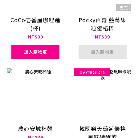
售完
CoCo壱番屋咖哩麵
Pocky百奇 藍莓果
(杯)
粒優格棒
NT$39
NT$39
加入購物車
加入購物車
指定任選2件$49
農心安城杯麵
韓國樂天葡萄優格
風味碳酸飲
NT$39