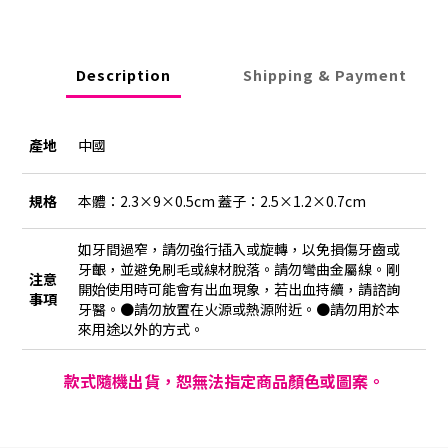
Description
Shipping & Payment
產地
中國
規格
本體：2.3×9×0.5cm 蓋子：2.5×1.2×0.7cm
如牙間過窄，請勿強行插入或旋轉，以免損傷牙齒或
牙齦，並避免刷毛或線材脫落。請勿彎曲金屬線。剛
注意
開始使用時可能會有出血現象，若出血持續，請諮詢
事項
牙醫。●請勿放置在火源或熱源附近。●請勿用於本
來用途以外的方式。
款式隨機出貨，恕無法指定商品顏色或圖案。