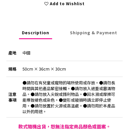
Add to Wishlist
Description
Shipping & Payment
產地
中國
規格
50cm × 36cm × 30cm
●請勿在有兒童或寵物的場所使用或存放。●請勿長
時間與其他產品緊密接觸。●請勿放入過重或塞滿物
注意
品。●請勿放入尖銳或鋒利物品。●因水濕或摩擦可
事項
能導致褪色或染色。●變形或破損時請立即停止使
用。●請勿放置於火源或高溫處。●請勿用於本產品
以外的用途。
款式隨機出貨，恕無法指定商品顏色或圖案。