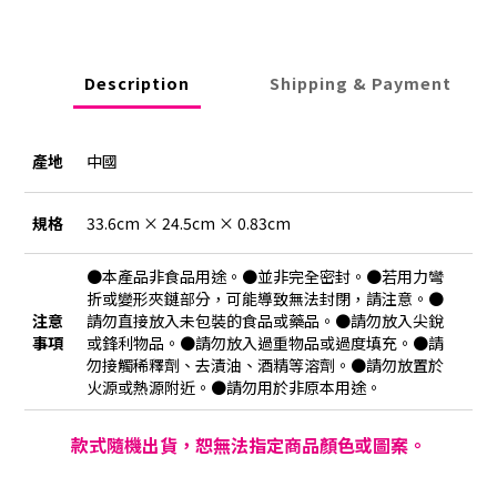
Description
Shipping & Payment
產地
中國
規格
33.6cm × 24.5cm × 0.83cm
●本產品非食品用途。●並非完全密封。●若用力彎
折或變形夾鏈部分，可能導致無法封閉，請注意。●
注意
請勿直接放入未包裝的食品或藥品。●請勿放入尖銳
事項
或鋒利物品。●請勿放入過重物品或過度填充。●請
勿接觸稀釋劑、去漬油、酒精等溶劑。●請勿放置於
火源或熱源附近。●請勿用於非原本用途。
款式隨機出貨，恕無法指定商品顏色或圖案。