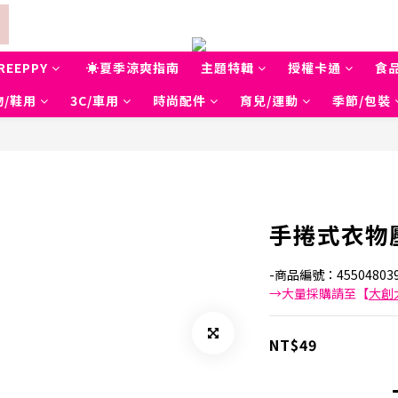
REEPPY
☀夏季涼爽指南
主題特輯
授權卡通
食
物/鞋用
3C/車用
時尚配件
育兒/運動
季節/包裝
手捲式衣物壓
-商品編號：455048039
→大量採購請至【
大創
NT$49