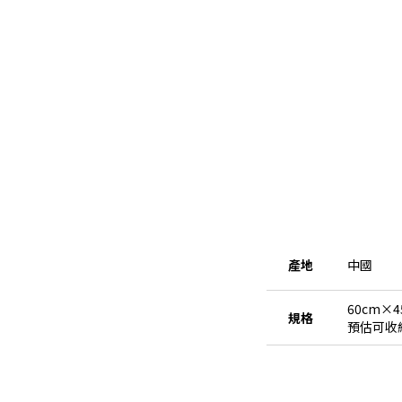
產地
中國
60cm×4
規格
預估可收