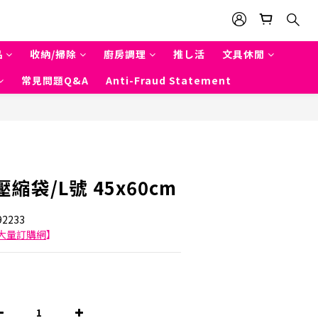
品
收納/掃除
廚房調理
推し活
文具休閒
常見問題Q&A
Anti-Fraud Statement
BUY NOW
縮袋/L號 45x60cm
2233
大量訂購網
】