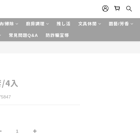
納/掃除
廚房調理
推し活
文具休閒
園藝/芳香
常見問題Q&A
防詐騙宣導
立即購買
/4入
5847