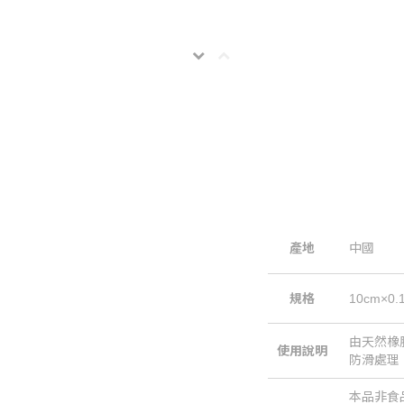
產地
中國
規格
10cm×0.
由天然橡
使用說明
防滑處理
本品非食