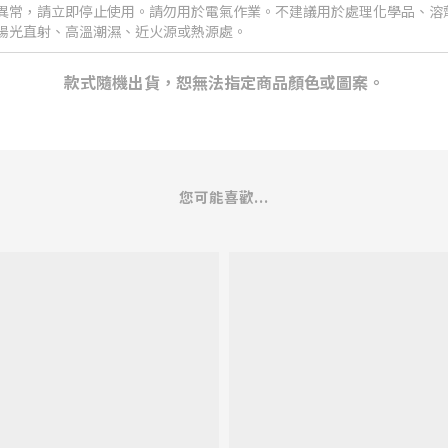
異常，請立即停止使用。請勿用於電氣作業。不建議用於處理化學品、溶
陽光直射、高溫潮濕、近火源或熱源處。
款式隨機出貨，恕無法指定商品顏色或圖案。
您可能喜歡...