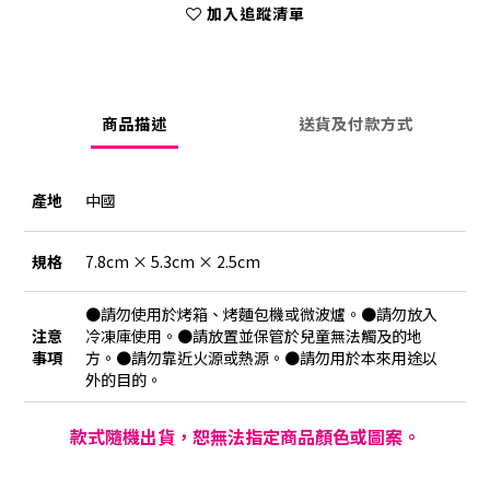
加入追蹤清單
商品描述
送貨及付款方式
產地
中國
規格
7.8cm × 5.3cm × 2.5cm
●請勿使用於烤箱、烤麵包機或微波爐。●請勿放入
注意
冷凍庫使用。●請放置並保管於兒童無法觸及的地
事項
方。●請勿靠近火源或熱源。●請勿用於本來用途以
外的目的。
款式隨機出貨，恕無法指定商品顏色或圖案。