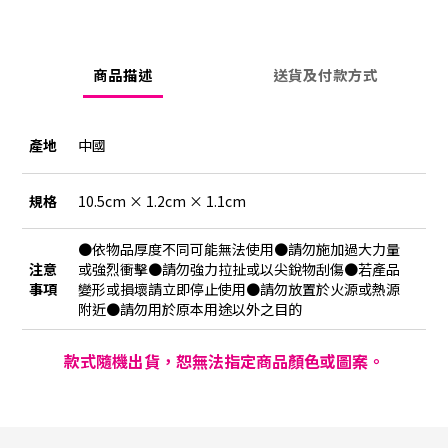
商品描述
送貨及付款方式
產地
中國
規格
10.5cm × 1.2cm × 1.1cm
●依物品厚度不同可能無法使用●請勿施加過大力量
注意
或強烈衝擊●請勿強力拉扯或以尖銳物刮傷●若產品
事項
變形或損壞請立即停止使用●請勿放置於火源或熱源
附近●請勿用於原本用途以外之目的
款式隨機出貨，恕無法指定商品顏色或圖案。