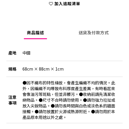
加入追蹤清單
商品描述
送貨及付款方式
產地
中國
規格
68cm × 88cm × 1cm
●因不織布的特性緣故，會產生編織不均的情況。此
外，因編織不均導致布料厚度產生差異，有時看起來
會像油污等斑點，但並非髒污。●收納前請先清潔收
注意
納物品。●尺寸不合時請勿使用。●請勿強力拉扯或
事項
放入尖銳物品。●請勿長時間與白色或淡色系的牆面
接觸。●請勿放置於火源或熱源附近。●請勿用於本
產品原本用途以外之處。