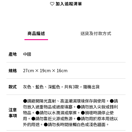
加入追蹤清單
商品描述
送貨及付款方式
產地
中國
規格
27cm × 19cm × 16cm
款式
灰色、藍色、深藍色，共有3款，隨機出貨
●請避開陽光直射、高溫潮濕環境保存與使用。●請
勿放入過重物品或過度填塞。●請勿放入尖銳或鋒利
注意
物品。●請勿以水潤濕或摩擦。●損壞時請停止使
事項
用。●請勿靠近火源或熱源。●請勿用於原本用途以
外的用途。●請勿長時間接觸白色或淺色牆面。