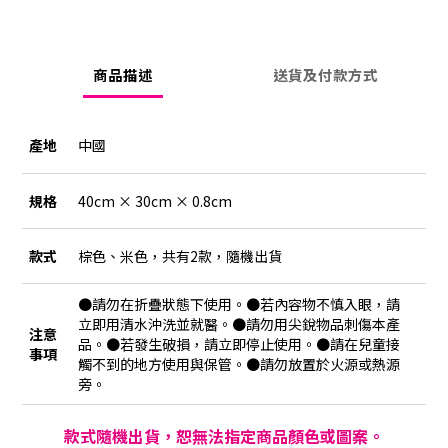
商品描述
送貨及付款方式
產地
中國
規格
40cm × 30cm × 0.8cm
款式
棕色、米色，共有2款，隨機出貨
●請勿在折疊狀態下使用。●若內容物不慎入眼，請
立即用清水沖洗並就醫。●請勿用尖銳物品刺傷本產
注意
品。●若發生破損，請立即停止使用。●請在兒童接
事項
觸不到的地方使用與保管。●請勿放置於火源或熱源
旁。
款式隨機出貨，恕無法指定商品顏色或圖案。