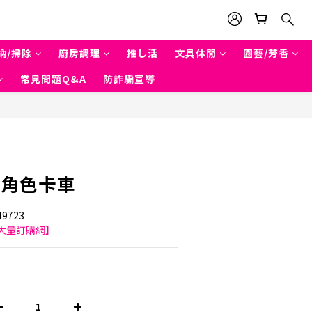
納/掃除
廚房調理
推し活
文具休閒
園藝/芳香
常見問題Q&A
防詐騙宣導
立即購買
/角色卡車
9723
大量訂購網
】