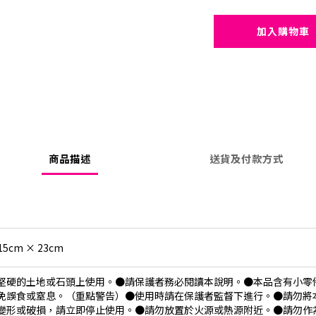
加入購物車
商品描述
送貨及付款方式
15cm × 23cm
堅硬的土地或石頭上使用。●請保護者務必閱讀本說明。●本品含有小零件
免誤食或窒息。（重點警告）●使用時請在保護者監督下進行。●請勿將
變形或破損，請立即停止使用。●請勿放置於火源或熱源附近。●請勿作