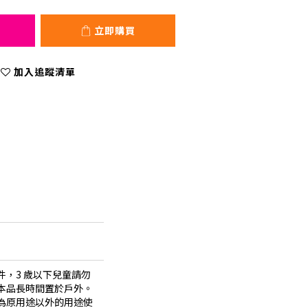
立即購買
加入追蹤清單
，3 歲以下兒童請勿
本品長時間置於戶外。
為原用途以外的用途使