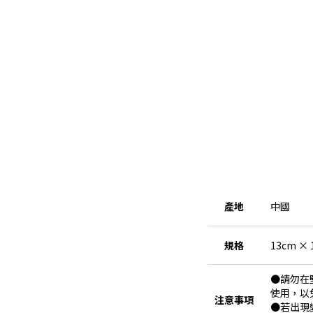
產地
中國
規格
13cm × 
●請勿在
使用，以
注意事項
●若出現