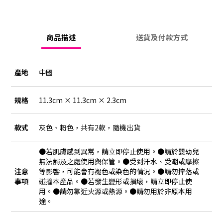
商品描述
送貨及付款方式
產地
中國
規格
11.3cm × 11.3cm × 2.3cm
款式
灰色、粉色，共有2款，隨機出貨
●若肌膚感到異常，請立即停止使用。●請於嬰幼兒
無法觸及之處使用與保管。●受到汗水、受潮或摩擦
注意
等影響，可能會有褪色或染色的情況。●請勿摔落或
事項
碰撞本產品。●若發生變形或損壞，請立即停止使
用。●請勿靠近火源或熱源。●請勿用於非原本用
途。