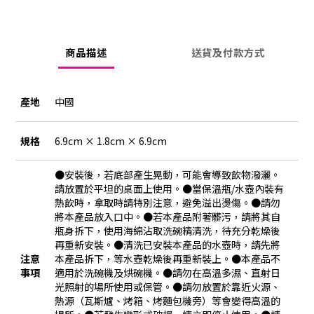
商品描述
送貨及付款方式
產地
中國
規格
6.9cm × 1.8cm × 6.9cm
●安裝後，若底部產生晃動，可能會導致飲物潑灑。
請放置於平坦的桌面上使用。●當保溫瓶/水壺內裝有
熱飲時，拿取時請特別注意，避免溢出燙傷。●請勿
將本產品放入口中。●若本產品附著髒污，請將其自
瓶身拆下，使用海綿沾取洗碗精清洗，待充分乾燥後
再重新安裝。●清洗已安裝本產品的水壺時，請先將
注意
本產品拆下，等水壺乾燥後再重新裝上。●本產品不
事項
適用於洗碗機及烘碗機。●請勿在高溫多濕、直射日
光照射的場所使用或保管。●請勿放置於靠近火源、
熱源（瓦斯爐、烤箱、烤麵包機旁）等會變得高溫的