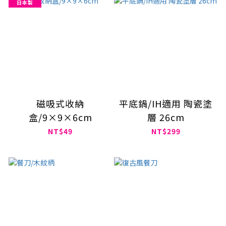
日本製
磁吸式收納
平底鍋/IH適用 陶瓷塗
盒/9×9×6cm
層 26cm
NT$49
NT$299