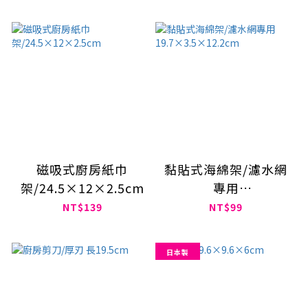
磁吸式廚房紙巾
黏貼式海綿架/濾水網
架/24.5×12×2.5cm
專用
19.7×3.5×12.2cm
NT$139
NT$99
日本製