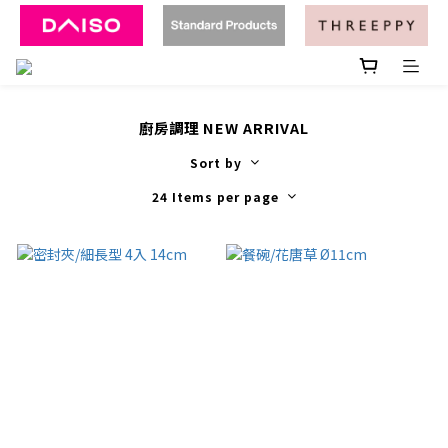
廚房調理 NEW ARRIVAL
Sort by
24 Items per page