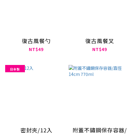
復古風餐勺
復古風餐叉
NT$49
NT$49
日本製
密封夾/12入
附蓋不鏽鋼保存容器/