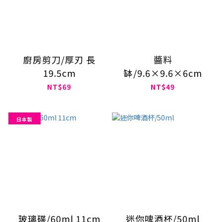
廚房剪刀/厚刃 長
醬料
19.5cm
缽/9.6×9.6×6cm
NT$69
NT$49
日本製
玻璃碟/60ml 11cm
迷你啤酒杯/50ml