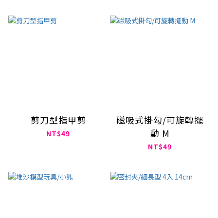
剪刀型指甲剪
磁吸式掛勾/可旋轉擺
動 M
NT$49
NT$49