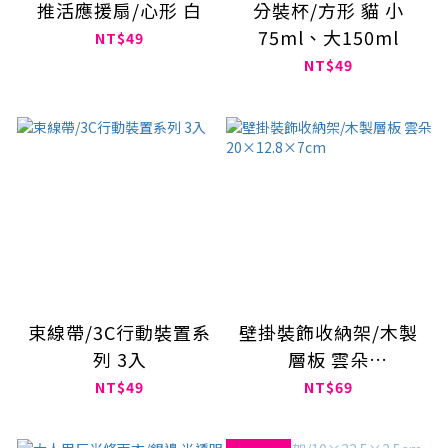
推活應援扇/心形 白
分裝杯/方形 貓 小
75ml、大150ml
NT$49
NT$49
束線帶/3C行動裝置系
壁掛裝飾收納架/木製
列 3入
層板 雲朵
20×12.8×7cm
NT$49
NT$69