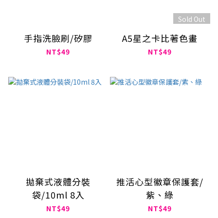
Sold Out
手指洗臉刷/矽膠
A5星之卡比著色畫
NT$49
NT$49
拋棄式液體分裝
推活心型徽章保護套/
袋/10ml 8入
紫、綠
NT$49
NT$49