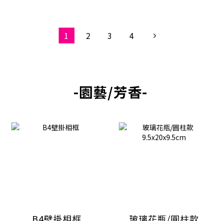
1
2
3
4
-園藝/芳香-
B4壁掛相框
玻璃花瓶/圓柱款