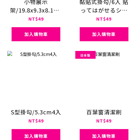
小物展示
黏貼式掛勾/6入 貼
架/19.8x9.3x8.1cm
ってはがせるシー
ディスプレイラッ
トフック
NT$49
NT$49
ク
加入購物車
加入購物車
日本製
S型掛勾/5.3cm4入
百葉窗清潔刷
NT$49
NT$49
加入購物車
加入購物車