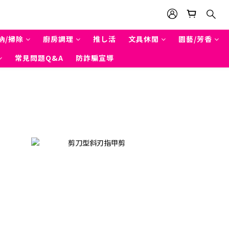
納/掃除
廚房調理
推し活
文具休閒
園藝/芳香
常見問題Q&A
防詐騙宣導