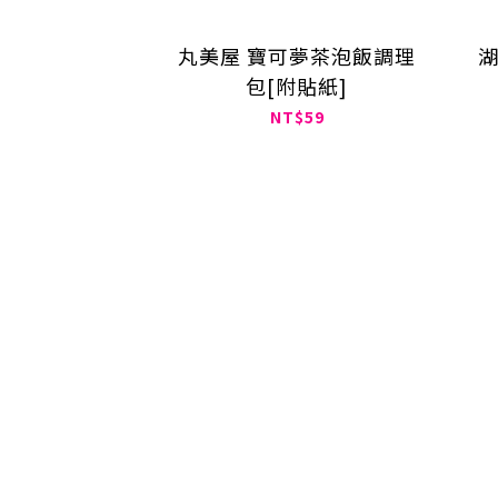
丸美屋 寶可夢茶泡飯調理
湖
包[附貼紙]
NT$59