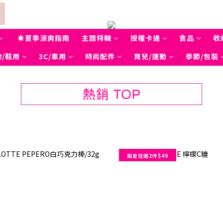
☀夏季涼爽指南
主題特輯
授權卡通
食品
收
/鞋用
3C/車用
時尚配件
育兒/運動
季節/包裝
指定任選2件$49