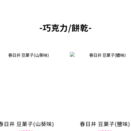
-
巧克力/餅乾
-
春日井 豆菓子(山葵味)
春日井 豆菓子(鹽味)