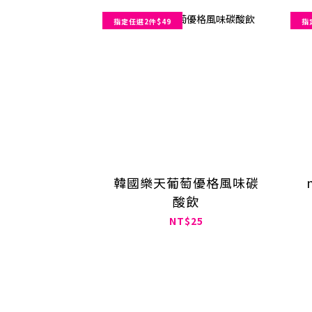
指定任選2件$49
指
韓國樂天葡萄優格風味碳
酸飲
NT$25