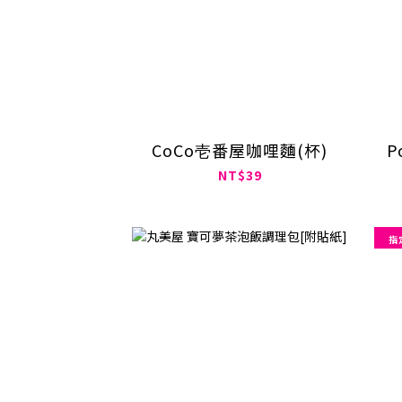
CoCo壱番屋咖哩麵(杯)
P
NT$39
指