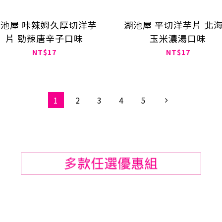
池屋 咔辣姆久厚切洋芋
湖池屋 平切洋芋片 北
片 勁辣唐辛子口味
玉米濃湯口味
NT$17
NT$17
1
2
3
4
5