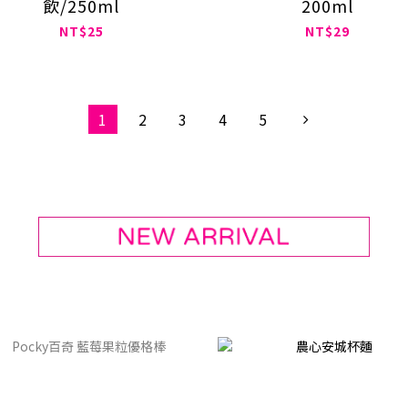
飲/250ml
200ml
NT$25
NT$29
1
2
3
4
5