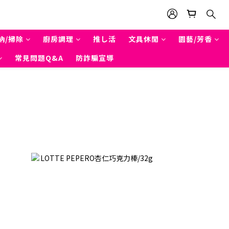
納/掃除
廚房調理
推し活
文具休閒
園藝/芳香
常見問題Q&A
防詐騙宣導