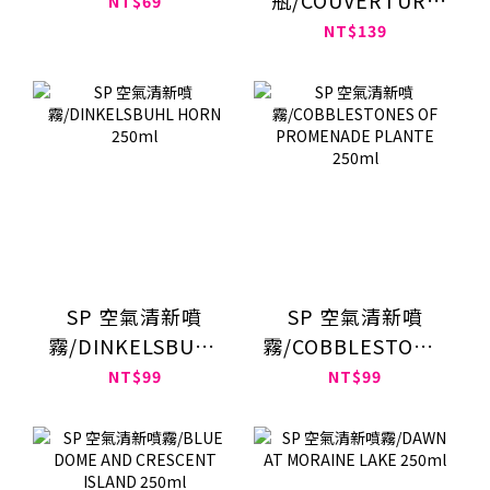
NT$69
260ml
NT$139
SP 空氣清新噴
SP 空氣清新噴
霧/DINKELSBUHL
霧/COBBLESTONES
HORN 250ml
OF PROMENADE
NT$99
NT$99
PLANTE 250ml