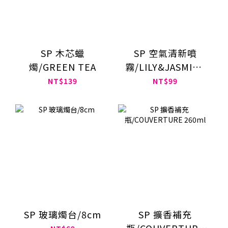
SP 木芯蠟
SP 空氣清新噴
燭/GREEN TEA
霧/LILY&JASMINE
250ml
NT$139
NT$99
SP 玻璃燭台/8cm
SP 擴香補充
瓶/COUVERTURE