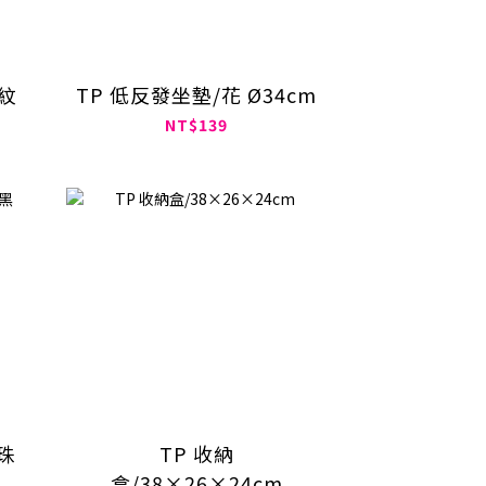
紋
TP 低反發坐墊/花 Ø34cm
NT$139
鋼珠
TP 收納
盒/38×26×24cm