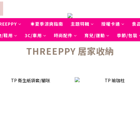
REEPPY
☀夏季涼爽指南
主題特輯
授權卡通
食
物/鞋用
3C/車用
時尚配件
育兒/運動
季節/包裝
THREEPPY 居家收納