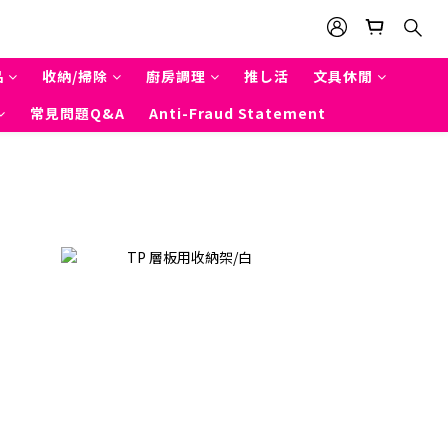
品
收納/掃除
廚房調理
推し活
文具休閒
常見問題Q&A
Anti-Fraud Statement