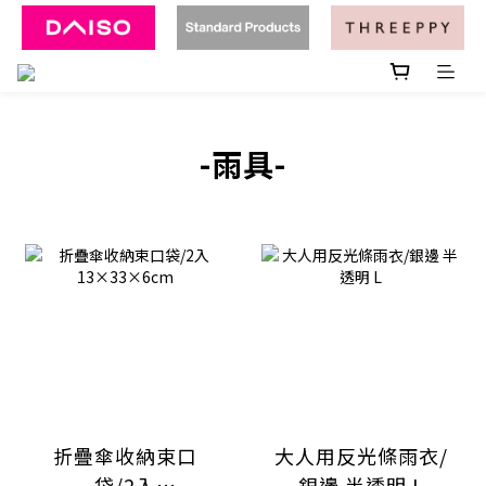
-雨具-
折疊傘收納束口
大人用反光條雨衣/
袋/2入
銀邊 半透明 L