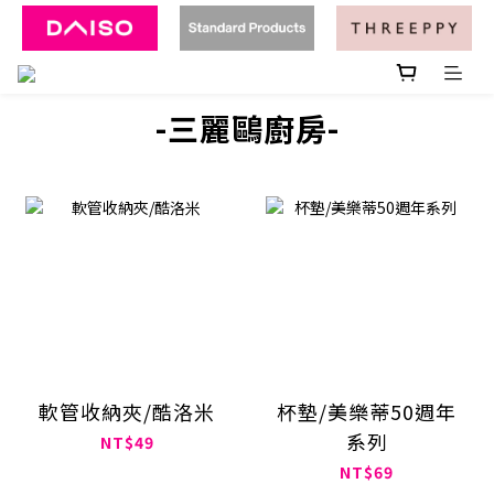
-三麗鷗廚房-
軟管收納夾/酷洛米
杯墊/美樂蒂50週年
系列
NT$49
NT$69