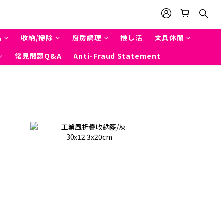
品
收納/掃除
廚房調理
推し活
文具休閒
常見問題Q&A
Anti-Fraud Statement