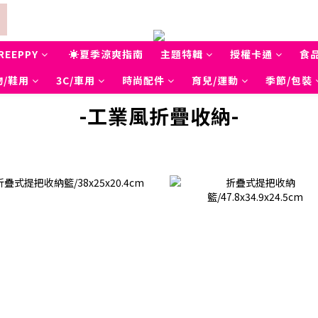
REEPPY
☀夏季涼爽指南
主題特輯
授權卡通
食
物/鞋用
3C/車用
時尚配件
育兒/運動
季節/包裝
-
工業風折疊收納
-