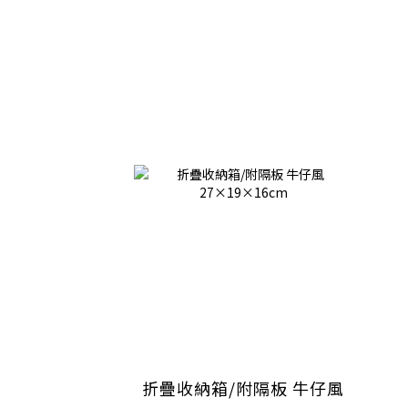
折疊收納箱/附隔板 牛仔風