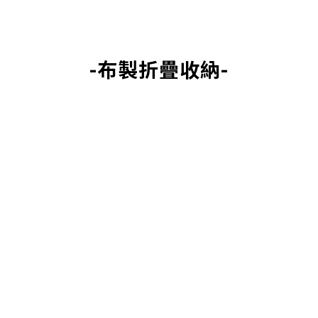
-
布製折疊收納
-